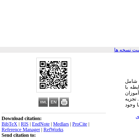
ت نسخه ها
 شامل
طه با
)، مورد سنجش قرار گرفت. نمونه مورد مطالعه مشتمل بر 24 دانش‌آموزان
. تجزیه
ا وجود
ی
Download citation:
BibTeX
|
RIS
|
EndNote
|
Medlars
|
ProCite
|
Reference Manager
|
RefWorks
Send citation to: