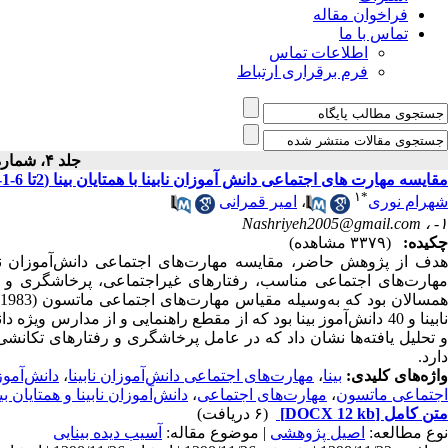
فراخوان مقاله
تماس با ما
اطلاعات تماس
فرم برقراری ارتباط
جلد ۴، شماره ۴۵ - ( ۶-۱۳۸۴ )
مقایسه مهارت های اجتماعی دانش آموزان نابینا با همتایان بینا (2تا 6-1-45- 1384)
۱
*
شهرام نوری
،
امیر قمرانی
Nashriyeh2005@gmail.com
۱- ،
چکیده:
(۳۳۷۹ مشاهده)
هدف از پژوهش حاضر، مقایسه مهارت‌های اجتماعی دانش‌آموزان نابین
مهارت‌های اجتماعی مناسب، رفتارهای غیراجتماعی، پرخاشگری و رف
نابینا و 40 دانش‌آموز بینا بود که از مقطع راهنمایی و از مدارس 
و تحلیل یافته‌ها نشان داد که در عامل پرخاشگری و رفتارهای تکانشی و
دارد.
واژه‌های کلیدی:
بینا
،
مهارت‌های اجتماعی دانش‌آموزان نابینا
،
دانش‌آموزا
اجتماعی ماتسون
،
مهارت‌های اجتماعی
،
دانش‌آموزان نابینا و همتایان بی
متن کامل
[DOCX 12 kb]
(۶ دریافت)
نوع مطالعه:
اصیل پژوهشی
| موضوع مقاله:
آسیب دیده بینایی