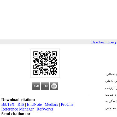
رست نسخه ها
رس استثنایی استان خراسان شمالی،
گی شغلی
ب را ارزیابی
نمونه‌ای و ضریب
Download citation:
شودگی به
BibTeX
|
RIS
|
EndNote
|
Medlars
|
ProCite
|
 معلمانی
Reference Manager
|
RefWorks
Send citation to: