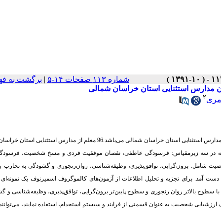
شماره ۱۱۳ صفحات ۱۴-۵
|
برگشت به فه
۲
مری
هدف از این مطالعه، توضیح ارتباط بین ابعاد 5 گانه‌ی شخصیت و فرسودگی شغلی در معلمان مدارس استثنایی استان خراسان شمالی می‌باشد.96 معلم از مدا
22آیتم که در سه زیرمقیاس: فرسودگی عاطفی، نقصان موفقیت فردی و مسخ شخصیت، فرسود
ه مدل 5 عاملی شخصیت با 44 سوال ابعاد مختلف شخصیت شامل: برون‌گرایی، توافق‌پذیری، وظیفه‌شناسی، روان‌رنجوری و گشودگی به تجار
ند. ثبات درونی پرسشنامه‌ها با استفاده از آزمون آلفای کرونباخ به ترتیب 0.77و 0.81به دست آمد. برای تجزیه و تحلیل اطلاعات از آزمون‌های کالموگروف اسمیرنوف یک 
اد با سطوح بالاتر روان رنجوری و سطوح پایین‌تر برون‌گرایی، توافق‌پذیری، وظیفه‌شناسی و گ
رزشیابی شخصیت به عنوان قسمتی از فرایند و سیستم استخدام، استفاده نمایند، می‌توانند