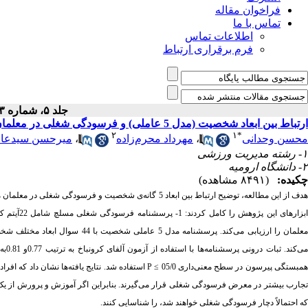
فراخوان مقاله
تماس با ما
اطلاعات تماس
فرم برقراری ارتباط
جلد ۵، شماره ۱۱۳ - ( ۱۰-۱۳۹۱ )
ارتباط بین ابعاد شخصیت (مدل 5 عاملی) و فرسودگی شغلی در معلمان مدارس استثنایی استان خراسان شمالی
۲
۱
*
محسن وحدانی
،
مهرداد محرم‌زاده
،
میرحسن سیدعا
۱- رشته مدیریت ورزشی
۲- دانشگاه ارومیه
چکیده:
(۸۴۹۱ مشاهده)
بزارهای این پژوهش را کامل کردند: 1- پرسشنامه فرسودگی شغلی مسلچ
شامل 
معلمان را ارزیابی می‌کند. پرسشنام
می‌ک
مبستگی پیرسون در سطح معنی‌داری 05/0
≤
P
استفاده شد. نتایج یافته‌ها نشان داد که افر
تجارب بیشتر در معرض فرسودگی شغلی قرار می‌گیرند. بنابراین اگر آموزش و پرورش از یک ا
که احتمالاً دچار فرسودگی شغلی خواهند شد، را شناسایی کنند.