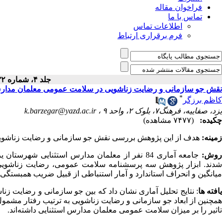
فراخوان مقاله
تماس با ما
اطلاعات تماس
فرم برقراری ارتباط
جلد ۴، شماره ۱۳۲ - ( تیر ۱۳۹۴ )
نقش جو سازمانی و رضایت زناشویی در سلامت عمومی معلمان مدارس
*
کاظم برزگر
یزد، صفاییه، فرهنگ۷، بلوک ۲، واحد ۹ ،
k.barzegar@yazd.ac.ir
چکیده:
(۷۴۷۷ مشاهده)
زمینه:
هدف از این پژوهش بررسی نقش جو سازمانی و رضایت زناشویی
وش:
شدند. ابزار پژوهش سه پرسش­نامه سلامت عمومی، رضایت زناشویی و 
میانگین و انحراف استاندارد و آمار استنباطی از قبیل ضریب همبستگی 
افته ­ها
: نتایج تحلیل آماری نشان داد که بین جو سازمانی و رضایت زناشو
همچنین از ابعاد جو سازمانی و رضایت زناشویی به ترتیب رفتار مشمول
تاثیر را بر میزان سلامت عمومی معلمان مدارس استثنایی داشته‌اند.