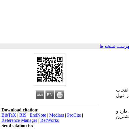
هرست نسخه ها
دارس استثنایی انتخاب
 قبیل
Download citation:
دارد و
BibTeX
|
RIS
|
EndNote
|
Medlars
|
ProCite
|
یشترین
Reference Manager
|
RefWorks
Send citation to: