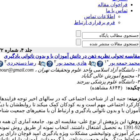
فراخوان مقاله
تماس با ما
اطلاعات تماس
فرم برقراری ارتباط
جلد ۴، شماره ۱۳۲ - ( تیر ۱۳۹۴ )
مقایسه تحولی نظریه ذهن در دانش آموزان با و بدون ناتوانی یادگیری
۳
۲
۱
*
محمد جمعه پور
،
هادی محمد پور
،
رضا دستجردی
۱- دانشگاه آزاد اسلامی واحد علوم وتحقیقات تهران ،
pour@gmail.com
۲- مجتمع آموزش عالی گناباد
۳- دانشگاه علوم پزشکی بیرجند
چکیده:
(۸۶۴۴ مشاهده)
زمینه:
جنبه ­ای از شناخت اجتماعی که در سال­های اخیر توجه فزاینده­
ارکرد اجتماعی مهم است و به کودکان کمک می­کند تا روابط­شان با دیگ
آموزان با و بدون ناتوانی یادگیری و ارتباط آن با متغیرهای جمعیت ­
وش:
این پژوهش از نوع علی- مقایسه­ ای بود. جامعه آماری آن همه د
92-1391 به تحصیل اشتغال داشتند. انتخاب نمونه از طریق روش نمو
به لحاظ ویژگی­ های جمعیت ­شناختی با گروه دانش­ آموزان دارای ناتوان