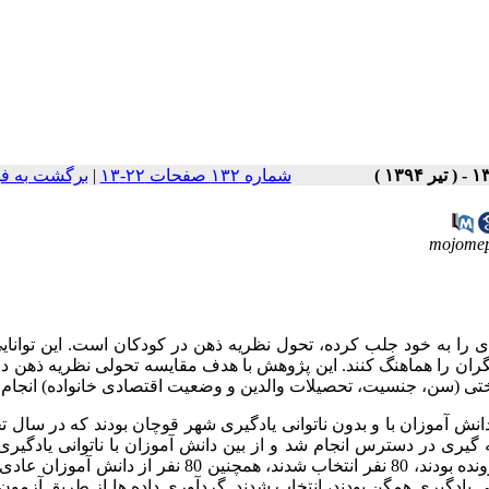
شماره ۱۳۲ صفحات ۲۲-۱۳
|
برگشت به ف
mojome
ای را به خود جلب کرده، تحول نظریه ذهن در کودکان است. این توانای
ران را هماهنگ کنند. این پژوهش با هدف مقایسه تحولی نظریه ذهن در 
شناختی (سن، جنسیت، تحصیلات والدین و وضعیت اقتصادی خانواده) انجام
انش­ آموزان با و بدون ناتوانی یادگیری شهر قوچان بودند که در سال 
نه­ گیری در دسترس انجام شد و از بین دانش­ آموزان با ناتوانی یادگیری
مرکز آموزش وتوان­بخشی مشکلات ویژه یادگیری امید قوچان دارای پرونده بودند، 80 نفر انتخاب شدند، همچنین 80 نفر
ی یادگیری همگن بودند، انتخاب شدند. گردآوری داده­ ها از طریق آزمون