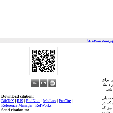
هرست نسخه ها
ی برای
دانش­
 شد.
Download citation:
تحصیلی
BibTeX
|
RIS
|
EndNote
|
Medlars
|
ProCite
|
 که در
Reference Manager
|
RefWorks
 از دانش ­آموزان عادی نیز که
Send citation to:
 نظریه