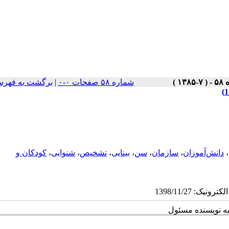
شماره ۵۸ صفحات ۰-۰
|
برگشت به فهرس
،
دانش‌آموزان
،
سازمان
،
سن
،
بینایی
،
تشخیص
،
شنوایی
،
کودکان و
به نویسنده مسئول