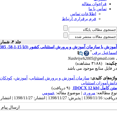
فراخوان مقاله
تماس با ما
اطلاعات تماس
فرم برقراری ارتباط
جلد ۴، شماره ۵۸ - ( ۷-۱۳۸۵ )
آموزش با سازمان آموزش و پرورش استثنایی کشور (3تا 15-1-58- 1385)
*
اسماعیل برقی
Nashriyeh2005@gmail.com
،
چکیده:
(۳۱۸۸ مشاهده)
در فایل منابع موجود می باشد
واژه‌های کلیدی:
سازمان آموزش و پرورش استثنایی
،
آموزش
،
کودکان
دانش‌آموزان استثنایی
متن کامل
[DOCX 12 kb]
(۹ دریافت)
نوع مطالعه:
مروری
| موضوع مقاله:
عمومي
دریافت: 1398/11/16 | پذیرش: 1398/11/27 | انتشار: 1398/11/27 | انتشار الکترونیک: 1398/11/27
ارسال پیام 