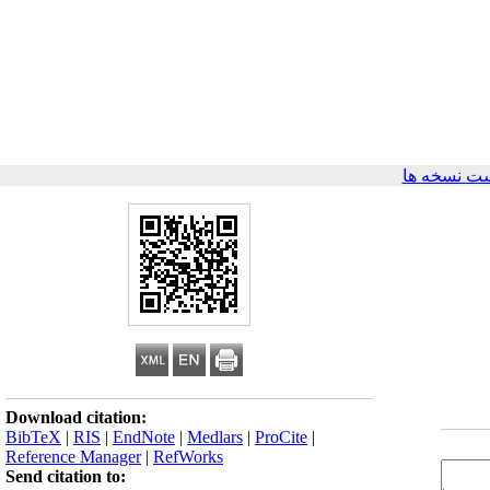
ت نسخه ها
Download citation:
BibTeX
|
RIS
|
EndNote
|
Medlars
|
ProCite
|
Reference Manager
|
RefWorks
Send citation to: