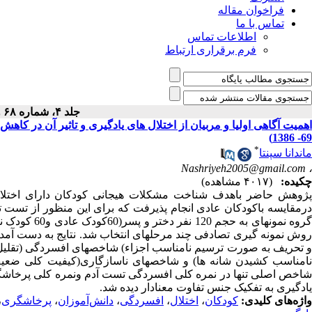
فراخوان مقاله
تماس با ما
اطلاعات تماس
فرم برقراری ارتباط
جلد ۴، شماره ۶۸ و ۶۹ - ( ۶-۱۳۸۶ )
69- 1386)
*
ماندانا سپنتا
Nashriyeh2005@gmail.com
،
چکیده:
(۴۰۱۷ مشاهده)
پژوهش حاضر باهدف شناخت مشکلات هیجانی کودکان دارای اختلال
گروه نمونهای 
روش نمونه گیری تصادفی چند مرحلهای انتخاب شد. نتایج به دست آمده
و تحریف به صورت ترسیم نامناسب اجزاء) شاخصهای افسردگی (تقلی
شاخص اصلی تنها در نمره کلی افسردگی تست آدم ونمره کلی پرخاشگر
یادگیری به تفکیک جنس تفاوت معنادار دیده شد.
واژه‌های کلیدی:
کودکان
،
اختلال
،
افسردگی
،
دانش‌آموزان
،
پرخاشگری
،