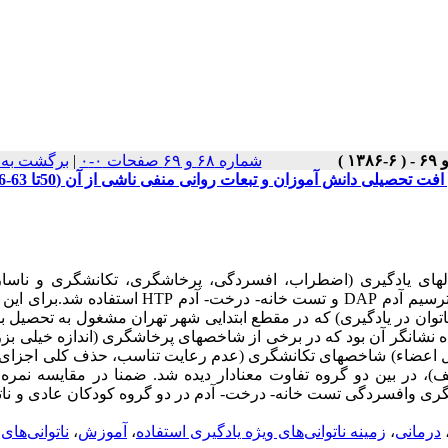
شماره ۶۸ و ۶۹ صفحات ۰-۰
|
برگشت به 
های یادگیری (اضطراب، افسردگی، پرخاشگری، تکانشگری و ناساز
درمقایسه باکودکان عادی انجام پذیرفت که برای این منظور از تست ترسیم آدم DAP و تست خانه- درخت- آدم
به حجم 120 نفر دختر و پسر(60کودک عادی و60 کودک ناتوان در یادگیری) که در مقطع ابتدایی شهر تهران مشغول به تحصیل
 نشانگر آن بود که در برخی از شاخصهای پرخاشگری (اندازه خیلی بز
ل اعضاء) شاخصهای تکانشگری (عدم رعایت تناسب، حذف کلی اجزای 
ی وافسردگی تست خانه- درخت- آدم در دو گروه کودکان عادی و ناتو
درمانی
،
زمینه ناتوانی‌های ویژه یادگیری استفاده
،
آموزش
،
ناتوانی‌های