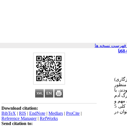
فهرست نسخه ها
اهمیت آگاهی اولیا و مربیان از اختلال های یادگیری و تاثیر آن در کاهش افت تحصیلی دانش آموزان و تبعات روانی منفی ناشی از آن (50تا 63-6-68تا
گاری)
 HTP استفاده شد.برای این منظور
 بودند، با
رگ آدم
مهم و
نامناسب کشیدن شانه ها) و شاخصهای ناسازگاری(کیفیت کلی ضعیف)، در بین دو گروه تفاوت معنادار دیده شد. ضمنا در مقایسه نمره کلی 5
Download citation:
ان در
BibTeX
|
RIS
|
EndNote
|
Medlars
|
ProCite
|
Reference Manager
|
RefWorks
Send citation to: