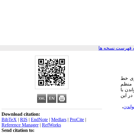
 فهرست نسخه ها
اری خط
ت منظم
دن با
در این
اندن
،
Download citation:
BibTeX
|
RIS
|
EndNote
|
Medlars
|
ProCite
|
Reference Manager
|
RefWorks
Send citation to: