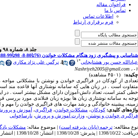
فراخوان مقاله
تماس با ما
اطلاعات تماس
فرم برقراری ارتباط
جلد ۸، شماره ۹۸ و ۹۹ - ( ۱۲-۱۳۸۸ )
شناسایی و پیشگیری زود هنگام مشکلات خواندن (76تا80-8- 98تا99-1388)
۱
*
عبادالله حسن پور هشتایجانی
،
نرگس علی نژاد مکاری
Nashriyeh2005@gmail.com
۱- ،
چکیده:
(۴۵۰۱ مشاهده)
تعدادی از کودکان در فراگیری خواندن و نوشتن با مشکلاتی مواجه هس
متفاوت است . در زبان هایی که سامانه نوشتاری آنها قاعده مند اس
خطی کمتر است، تعداد دانش-آموزان دارای مشکل بیشتر است . در این
توجه به سامانه نوشتاری زبان ها بویژه زبان فنلاندی مورد بررسی ق
زمینه، پیشینه خانوادگی و رشد مهارت های فراگیری خواندن را مهم و 
واژه‌های کلیدی:
کودکان
،
مشکلات خواندن
،
فراگیری
،
آموزش و پرور
فراگیری خواندن و نوشتن
،
وزارت آموزش و پرورش
،
نارساخوانی
نوع مطالعه:
ترجمه (پایان پذیرفته است)
| موضوع مقاله:
مشکلات يادگ
دریافت: 1398/10/22 | پذیرش: 1398/10/28 | انتشار: 1398/10/28 | انتشار الکترونیک: 1398/10/28