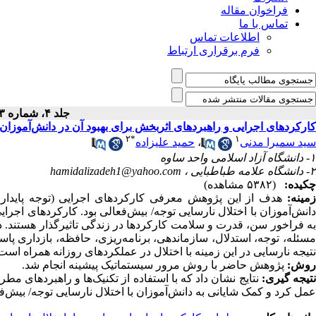
فراخوان مقاله
تماس با ما
اطلاعات تماس
فرم برقراری ارتباط
جلد ۴، شماره ۱۵۳ - ( ۸-۱۳۹۷ )
کارکردهای ‌اجرایی و راهبردهای اثربخش برای بهبود آن در دانش‌آموزان 
۲
*
۱
سید سمیرا مدنی
،
حمید علیزاده
۱- دانشگاه آزاد اسلامی واحد ساوه
۲- دانشگاه علامه طباطبایی ،
hamidalizadeh1@yahoo.com
چکیده:
(۵۳۸۲ مشاهده)
زمینه:
هدف از این پژوهش معرفی کارکردهای اجرایی (توجه‌ پایدار، حا
دانش‌آموزان با اختلال نارسایی توجه/ بیش‌فعالی بود. کارکردهای اجر
به فراخور سن، قدرت و سلامت کارکردها در زندگی تاثیرگذار هستند. 
مسئله، توجه، استدلال، سازماندهی، برنامه‌ریزی، حافظه، بازداری پاسخ، 
نتیجه نارسایی در این زمینه با اختلال در عملکردهای روزانه همراه است
روش:
پژوهش حاضر با روش مرور سیستماتیک پیشینه انجام شد.
تیجه گیری:
نتایج نشان داد که با استفاده از تکنیک‌ها و راهبردهای م
عمل کرد و کمک شایانی به دانش‌آموزان با اختلال نارسایی توجه/ بیش‌ف