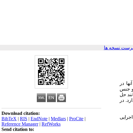
رست نسخه ها
نها در
 و جنس
نند حل
رد. در
Download citation:
اجرایی
BibTeX
|
RIS
|
EndNote
|
Medlars
|
ProCite
|
Reference Manager
|
RefWorks
Send citation to: