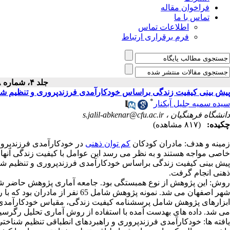
فراخوان مقاله
تماس با ما
اطلاعات تماس
فرم برقراری ارتباط
جلد ۴، شماره ۱۸۸ - ( ۸-۱۴۰۴ )
پیش بینی کیفیت زندگی براساس خودکارآمدی فرزندپروری و تنظیم شناخ
*
سیده سمیه جلیل آبکنار
دانشگاه فرهنگیان ،
s.jalil-abkenar@cfu.ac.ir
چکیده:
(۸۱۷ مشاهده)
زمینه و هدف: مادران کودکان
کم توان ذهنی
در خودکارآمدی فرزندپرور
خاصی مواجه هستند و به نظر می رسد این عوامل با کیفیت زندگی آنها
پیش بینی کیفیت زندگی براساس خودکارآمدی فرزندپروری و تنظیم شنا
ذهنی انجام گرفت.
روش: این پژوهش از نوع همبستگی بود. جامعه آماری پژوهش حاضر شا
شهر اصفهان می شد. نمونه پژوهش شامل 65 نفر از مادران بود که با روش نمونه گیری تصادفی ساده انتخاب شدند.
ابزارهای پژوهش شامل پرسشنامه کیفیت زندگی، مقیاس خودکارآمدی 
می شد. داده های بهدست آمده با استفاده از روش آماری تحلیل رگرسیو
یافته ها: خودکارآمدی فرزندپروری و راهبردهای انطباقی تنظیم شناختی