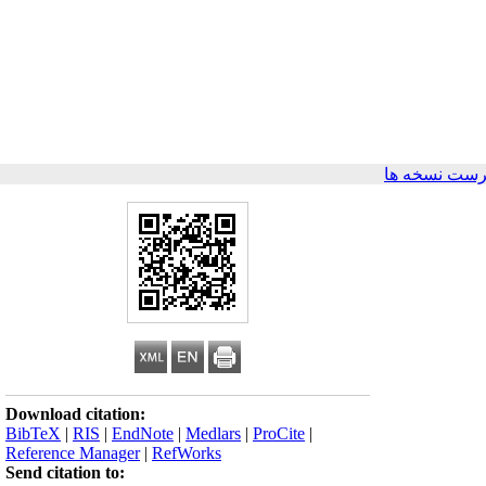
رست نسخه ها
Download citation:
BibTeX
|
RIS
|
EndNote
|
Medlars
|
ProCite
|
Reference Manager
|
RefWorks
Send citation to: