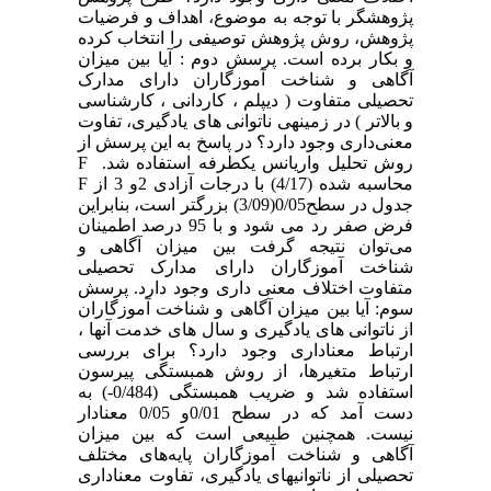
پژوهشگر با توجه به موضوع‌، اهداف و فرضیات
پژوهش‌، روش پژوهش توصیفی را انتخاب کرده
و بکار برده است‌. پرسش دوم : آیا بین میزان
آگاهی و شناخت آموزگاران دارای مدارک
تحصیلی متفاوت ( دیپلم ‌، کاردانی ، کارشناسی
و بالاتر ) در زمینهی ناتوانی های یادگیری‌، تفاوت
معنی‌داری وجود دارد؟ در پاسخ به این پرسش از
روش تحلیل واریانس یکطرفه استفاده شد. F
محاسبه شده (4/17) با درجات آزادی 2و 3 از F
جدول در سطح0/05(3/09) بزرگتر است‌، بنابراین
فرض صفر رد می شود و با 95 درصد اطمینان
می‌توان نتیجه گرفت بین میزان آگاهی و
شناخت آموزگاران دارای مدارک تحصیلی
متفاوت اختلاف معنی داری وجود دارد. پرسش
سوم‌: آیا بین میزان آگاهی و شناخت آموزگاران
از ناتوانی های یادگیری و سال های خدمت آنها ‌،
ارتباط معناداری وجود دارد؟ برای بررسی
ارتباط متغیرها، از روش همبستگی پیرسون
استفاده شد و ضریب همبستگی (0/484-) به
دست آمد که ‌در سطح 0/01و 0/05 معنادار
نیست. همچنین طبیعی است که بین میزان
آگاهی و شناخت آموزگاران پایه‌های مختلف
تحصیلی از ناتوانیهای یادگیری‌، تفاوت‌ معناداری